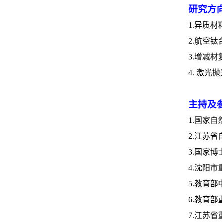
研究方
1.
异质材
2.
航空钛
3.
增减材
4.
激光抛
主持及
1.
国家自
2.
江苏省
3.
国家博
4.
沈阳市
5.
教育部
6.
教育部
7.
江苏省