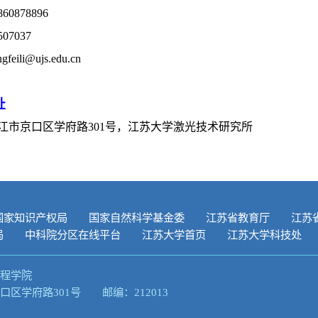
860878896
507037
ngfeili@ujs.edu.cn
址
江市京口区学府路
301
号，江苏大学激光技术研究所
国家知识产权局
国家自然科学基金委
江苏省教育厅
江苏
局
中科院分区在线平台
江苏大学首页
江苏大学科技处
程学院
区学府路301号 邮编：212013