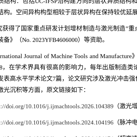
质结构：包括
UC-IFSP
沿构建方向的层状异质结构
结构。空间异构构型相较于层状异构在保持较优延
获得了国家重点研发计划增材制造与激光制造
”
重
装备》（
No. 2023YFB4606000
）等资助。
ernational Journal of Machine Tools and Manufacture
8
，在学术界具有很高的影响力，每年出版制造类
发表高水平学术论文
7
篇，论文研究涉及激光冲击强
激光沉积等方面，原文链接如下：
s://doi.org/10.1016/j.ijmachtools.2026.104389
（
激光
s://doi.org/10.1016/j.ijmachtools.2024.104196
（脉冲