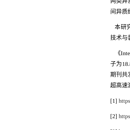
两类异
间异质
本研究
技术与
《
Int
子为
18.
期刊共
超高速
[1]
http
[2]
http