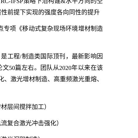
和
RC-IFSP
策略下沿构建
&
水平方向的空
展性前提下实现的强度各向同性的提升
点专项《移动式复杂现场环境增材制造
》是工程
/
制造类国际顶刊，最新影响因
论文
50
篇左右。团队从
2020
年以来在该
化、激光增材制造、高重频激光重熔、
增材层间搅拌加工
）
电流复合激光冲击强化）