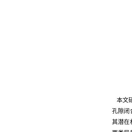
本文研
孔隙闭
其潜在