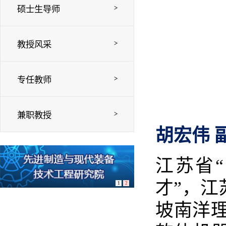
>
硕士生导师
>
教授风采
>
专任教师
>
兼职教授
胡宏伟
江苏省
“
才
”
，江
1
2
坡南洋