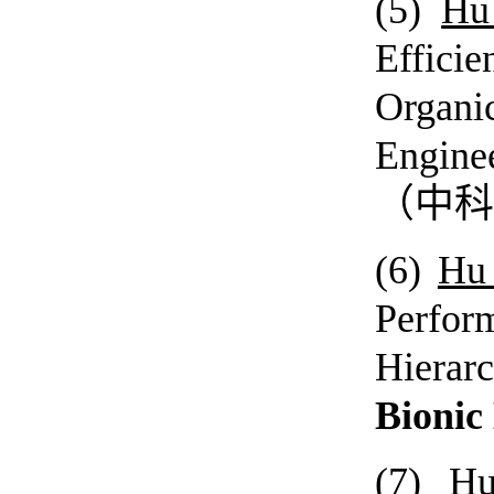
(5)
Hu
Effici
Organi
Engine
（中科
(6)
Hu
Perfor
Hierar
Bionic
(7)
Hu