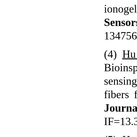
ionoge
Senso
134756
(4)
Hu
Bioins
sensin
fibers 
Journa
IF=13.