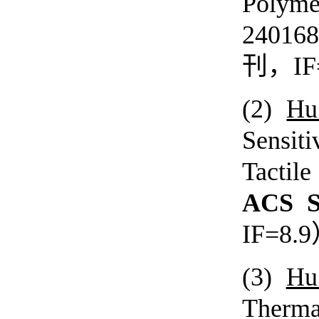
Polyme
24016
刊，
IF
(2)
Hu
Sensit
Tactile
ACS S
IF=8.9
(3)
Hu
Therma